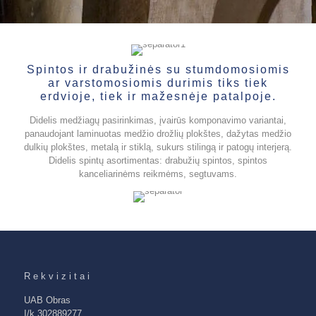
Spintos ir drabužinės su stumdomosiomis
ar varstomosiomis durimis tiks tiek
erdvioje, tiek ir mažesnėje patalpoje.
Didelis medžiagų pasirinkimas, įvairūs komponavimo variantai,
panaudojant laminuotas medžio drožlių plokštes, dažytas medžio
dulkių plokštes, metalą ir stiklą, sukurs stilingą ir patogų interjerą.
Didelis spintų asortimentas: drabužių spintos, spintos
kanceliarinėms reikmėms, segtuvams.
Rekvizitai
UAB Obras
Į/k 302889277