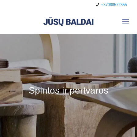
+37068572355
Spintos ir pertvaros