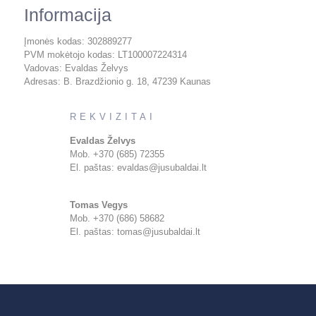
Informacija
Įmonės kodas: 302889277
PVM mokėtojo kodas: LT100007224314
Vadovas: Evaldas Želvys
Adresas: B. Brazdžionio g. 18, 47239 Kaunas
REKVIZITAI
Evaldas Želvys
Mob. +370 (685) 72355
El. paštas: evaldas@jusubaldai.lt
Tomas Vegys
Mob. +370 (686) 58682
El. paštas: tomas@jusubaldai.lt