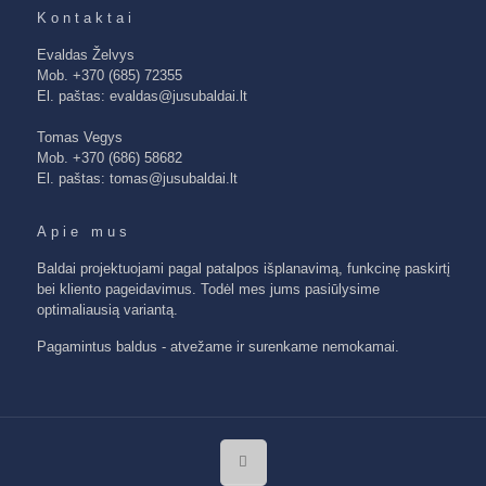
Kontaktai
Evaldas Želvys
Mob. +370 (685) 72355
El. paštas: evaldas@jusubaldai.lt
Tomas Vegys
Mob. +370 (686) 58682
El. paštas: tomas@jusubaldai.lt
Apie mus
Baldai projektuojami pagal patalpos išplanavimą, funkcinę paskirtį
bei kliento pageidavimus. Todėl mes jums pasiūlysime
optimaliausią variantą.
Pagamintus baldus - atvežame ir surenkame nemokamai.