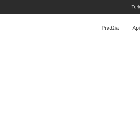
Turi
Pradžia
Ap
Miegamojo baldai