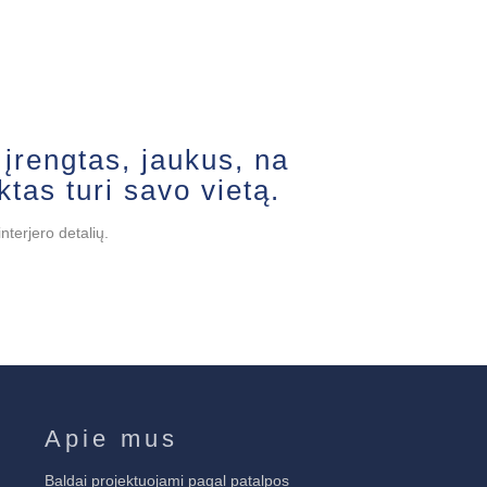
įrengtas, jaukus, na
ktas turi savo vietą.
nterjero detalių.
Apie mus
Baldai projektuojami pagal patalpos