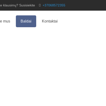
te klausimų? Susisiekite
+37068572355
ie mus
Baldai
Kontaktai