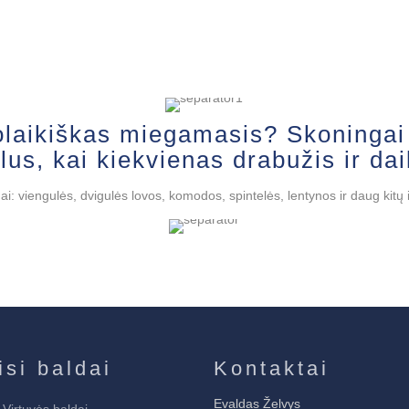
uolaikiškas miegamasis? Skoningai 
us, kai kiekvienas drabužis ir dai
: viengulės, dvigulės lovos, komodos, spintelės, lentynos ir daug kitų i
isi baldai
Kontaktai
Evaldas Želvys