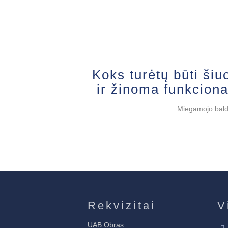
Koks turėtų būti ši
ir žinoma funkcional
Miegamojo baldai
Rekvizitai
V
UAB Obras